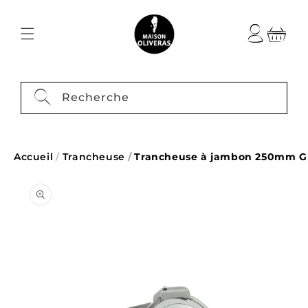
passer
au
contenu
Recherche
Accueil
/
Trancheuse
/
Trancheuse à jambon 250mm Gr
Passer aux
informations
produits