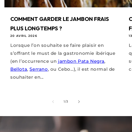
COMMENT GARDER LE JAMBON FRAIS
C
PLUS LONGTEMPS ?
F
20 AVRIL 2026
1
Lorsque l’on souhaite se faire plaisir en
L
s’offrant le must de la gastronomie ibérique
q
(en l’occurrence un
jambon Pata Negra
,
s
Bellota
,
Serrano
, ou Cebo…), il est normal de
c
souhaiter en...
de
1
/
3